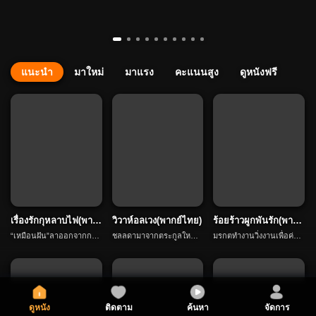
แนะนำ
มาใหม่
มาแรง
คะแนนสูง
ดูหนังฟรี

กดติดตาม
เรื่องรักกุหลาบไฟ(พาก
วิวาห์อลเวง(พากย์ไทย)
ร้อยร้าวผูกพันรัก(พากย์
ย์ไทย)
ไทย)
“เหมือนฝัน”ลาออกจากการ
ชลลดามาจากตระกูลใหญ่โ
มรกตทำงานวิ่งงานเพื่อค่าเ
เรียนไปทำงานต่างประเทศเ
ต เธอปิดบังตัวตนมาที่นครรั
รียน บังเอิญได้เกิดความยุ่งย
พื่ออนาคตของแฟน “คชา”
ตนะเพื่อแต่งงานกับเจตรินเ
ากและซับซ้อนกับกิตติชัย ม
และก่อตั้งบริษัท “โรซ่ากรุ๊ป”
พราะอยากหนีพ่อที่ไม่รักเธ
รกตท้อง แต่คนในบ้านกลับ
ซึ่งกลายเป็นบริษัททางการเ
อ แต่เจตรินก็ได้พบกับอัญริ
ขายตัวเขาให้ชายแก่เพื่อค่า
งินอันดับหนึ่งในเจ็ดปี คชาเ
นทร์ที่กำลังจะกลายเป็นคน
สินสอดสองล้านห้าแสนบา
ดูหนัง
ติดตาม
ค้นหา
จัดการ
รียนจบได้ภายใต้การช่วยเห
ชนชั้นสูง เจตรินจึงหย่ากับช
ท มรกตเพื่อหนีจากการควบ