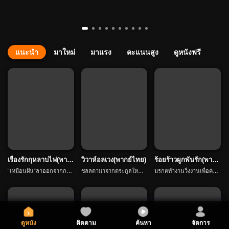
แนะนำ
มาใหม่
มาแรง
คะแนนสูง
ดูหนังฟรี

กดติดตาม
เรื่องรักกุหลาบไฟ(พาก
วิวาห์อลเวง(พากย์ไทย)
ร้อยร้าวผูกพันรัก(พากย์
ย์ไทย)
ไทย)
“เหมือนฝัน”ลาออกจากการ
ชลลดามาจากตระกูลใหญ่โ
มรกตทำงานวิ่งงานเพื่อค่าเ
เรียนไปทำงานต่างประเทศเ
ต เธอปิดบังตัวตนมาที่นครรั
รียน บังเอิญได้เกิดความยุ่งย
พื่ออนาคตของแฟน “คชา”
ตนะเพื่อแต่งงานกับเจตรินเ
ากและซับซ้อนกับกิตติชัย ม
และก่อตั้งบริษัท “โรซ่ากรุ๊ป”
พราะอยากหนีพ่อที่ไม่รักเธ
รกตท้อง แต่คนในบ้านกลับ
ซึ่งกลายเป็นบริษัททางการเ
อ แต่เจตรินก็ได้พบกับอัญริ
ขายตัวเขาให้ชายแก่เพื่อค่า
งินอันดับหนึ่งในเจ็ดปี คชาเ
นทร์ที่กำลังจะกลายเป็นคน
สินสอดสองล้านห้าแสนบา
ดูหนัง
ติดตาม
ค้นหา
จัดการ
รียนจบได้ภายใต้การช่วยเห
ชนชั้นสูง เจตรินจึงหย่ากับช
ท มรกตเพื่อหนีจากการควบ